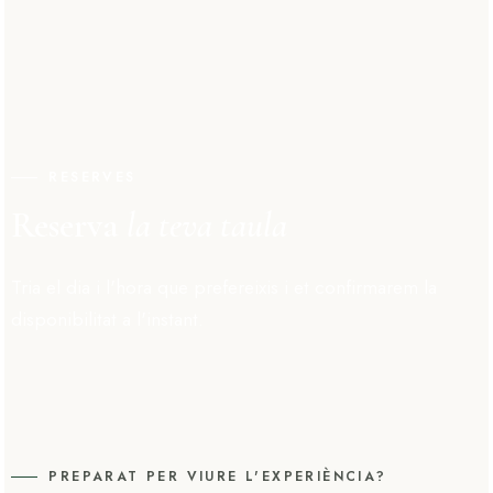
RESERVES
Reserva
la teva taula
Tria el dia i l'hora que prefereixis i et confirmarem la
disponibilitat a l'instant.
PREPARAT PER VIURE L'EXPERIÈNCIA?