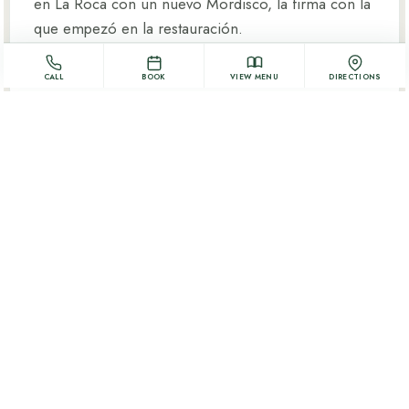
en La Roca con un nuevo Mordisco, la firma con la
que empezó en la restauración.
Leer artículo – La Vanguardia
CALL
BOOK
VIEW MENU
DIRECTIONS
EXPANSIÓN
2019