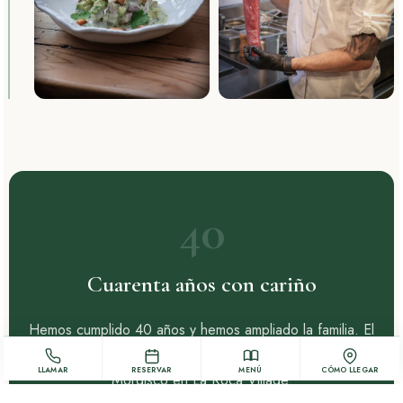
40
Cuarenta años con cariño
Hemos cumplido 40 años y hemos ampliado la familia. El
Mordisco original ahora tiene un hermano, Atmósferas
LLAMAR
RESERVAR
MENÚ
CÓMO LLEGAR
Mordisco en La Roca Village.