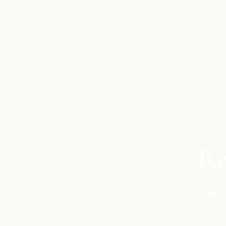
RE
Re
Elige e
inmedia