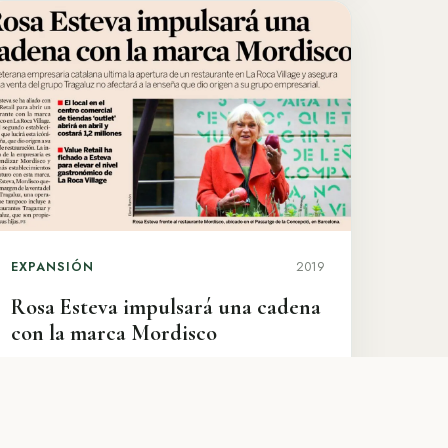
EXPANSIÓN
2019
Rosa Esteva impulsará una cadena
con la marca Mordisco
La veterana empresaria catalana ultima la
apertura de un restaurante Mordisco en La
Roca Village y asegura que la enseña que