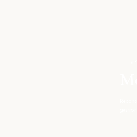
뉴스
Mo
Reconoc
gastron