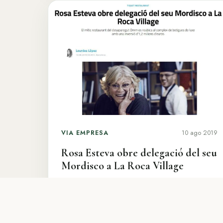
VIA EMPRESA
10 ago 2019
Rosa Esteva obre delegació del seu
Mordisco a La Roca Village
El mítico restaurante del desaparecido
Hotel Omm se reubica en el complejo de
tiendas de lujo de La Roca Village con una