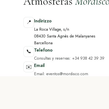
Atmósferas
Mordisc
Indirizzo
📍
La Roca Village, s/n
08430 Santa Agnès de Malanyanes
Barcellona
Telefono
📞
Consultas y reservas: +34 938 42 39 39
Email
✉️
Email: eventos@mordisco.com
Orari
🕐
Lun – Dom: 10:00 – 21:00
(secondo gli orari di La Roca Village)
Google Maps
La Roca Village