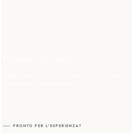
PRENOTAZIONI
Prenota
il tuo tavolo
Scegli il giorno e l'orario che preferisci e confirmeremo
la disponibilità immediatamente.
PRONTO PER L'ESPERIENZA?