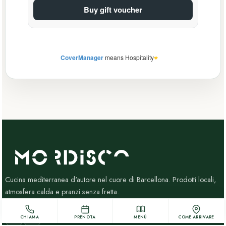
Cucina mediterranea d'autore nel cuore di Barcellona. Prodotti locali,
atmosfera calda e pranzi senza fretta.
CHIAMA
PRENOTA
MENÙ
COME ARRIVARE